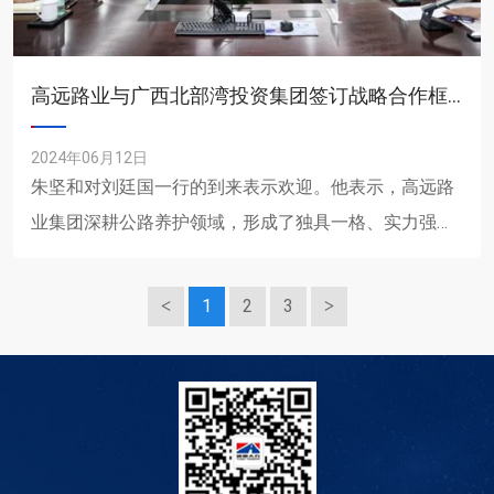
高远路业与广西北部湾投资集团签订战略合作框架协议
2024年06月12日
朱坚和对刘廷国一行的到来表示欢迎。他表示，高远路
业集团深耕公路养护领域，形成了独具一格、实力强劲
的企业特色，在领域是值得学习的榜样。此次签约，将
有效加强双方今后......
1
2
3